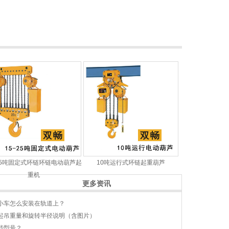
-25吨固定式环链环链电动葫芦起
10吨运行式环链起重葫芦
重机
更多资讯
小车怎么安装在轨道上？
起吊重量和旋转半径说明（含图片）
些型号？