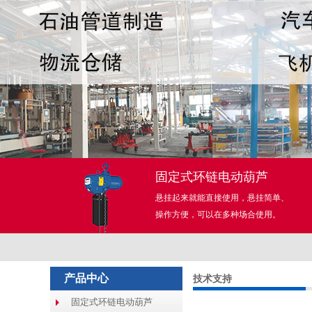
固定式环链电动葫芦
悬挂起来就能直接使用，悬挂简单、
操作方便，可以在多种场合使用。
产品中心
技术支持
固定式环链电动葫芦