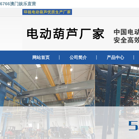
6766澳门娱乐直营
网站首页
公司简介
产品中心