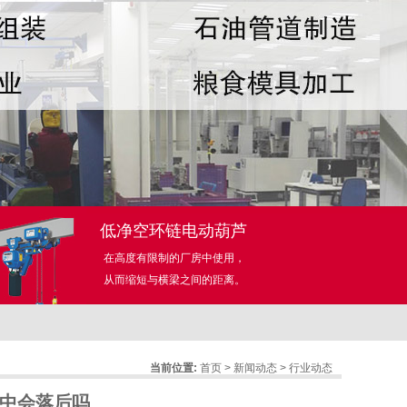
低净空环链电动葫芦
在高度有限制的厂房中使用，
从而缩短与横梁之间的距离。
当前位置:
首页
>
新闻动态
>
行业动态
中会落后吗