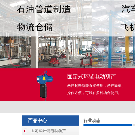
固定式环链电动葫芦
悬挂起来就能直接使用，悬挂简单、
操作方便，可以在多种场合使用。
产品中心
行业动态
固定式环链电动葫芦