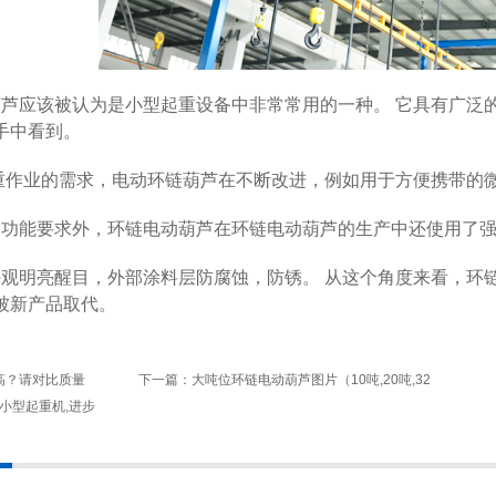
芦应该被认为是小型起重设备中非常常用的一种。 它具有广泛的用途，
手中看到。
作业的需求，电动环链葫芦在不断改进，例如用于方便携带
能要求外，环链电动葫芦在环链电动葫芦的生产中还
观明亮醒目，外部涂料层防腐蚀，防锈。 从这个角度来看
取代。
高？请对比质量
下一篇：
大吨位环链电动葫芦图片（10吨,20吨,32
小型起重机,进步