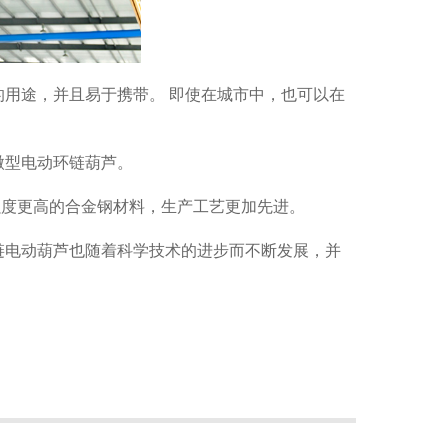
并且易于携带。 即使在城市中，也可以在
的微型电动环链葫芦。
使用了强度更高的合金钢材料，生产工艺更加先进。
，环链电动葫芦也随着科学技术的进步而不断发展，并