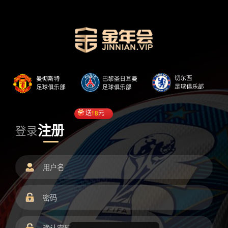
送
18
元
注册
登录