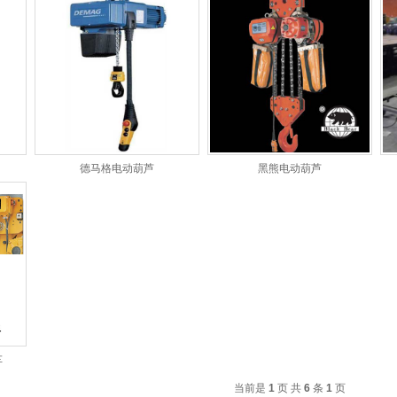
德马格电动葫芦
黑熊电动葫芦
车
当前是
1
页 共
6
条
1
页