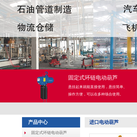
固定式环链电动葫芦
悬挂起来就能直接使用，悬挂简单、
操作方便，可以在多种场合使用。
产品中心
进口电动葫芦
固定式环链电动葫芦