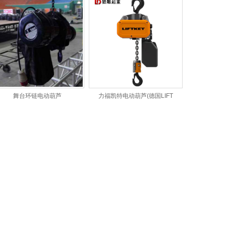
舞台环链电动葫芦
力福凯特电动葫芦(德国LIFT