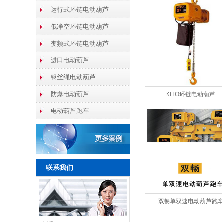
运行式环链电动葫芦
低净空环链电动葫芦
变频式环链电动葫芦
进口电动葫芦
钢丝绳电动葫芦
防爆电动葫芦
KITO环链电动葫芦
电动葫芦跑车
联系我们
双畅单双速电动葫芦跑