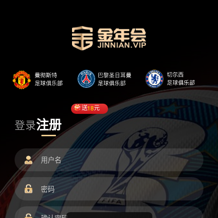
送
18
元
注册
登录