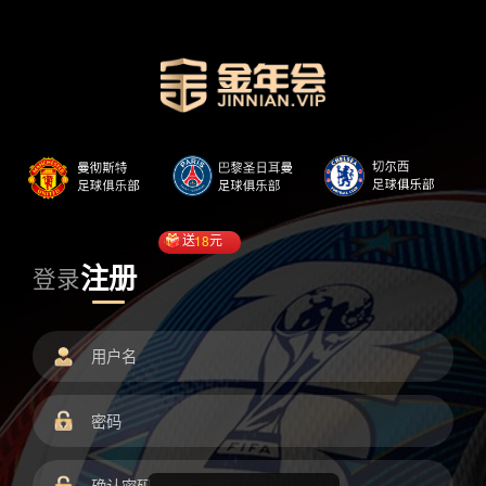
送
18
元
注册
登录