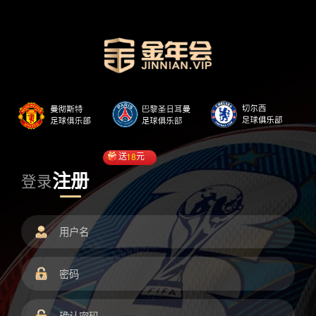
送
18
元
注册
登录