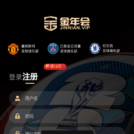
送
18
元
注册
登录