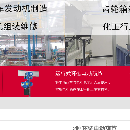
运行式环链电动葫芦
将电动葫芦与电动跑车组合后使用，
实现电动葫芦在工字钢上左右移动。
2吨环链电动葫芦