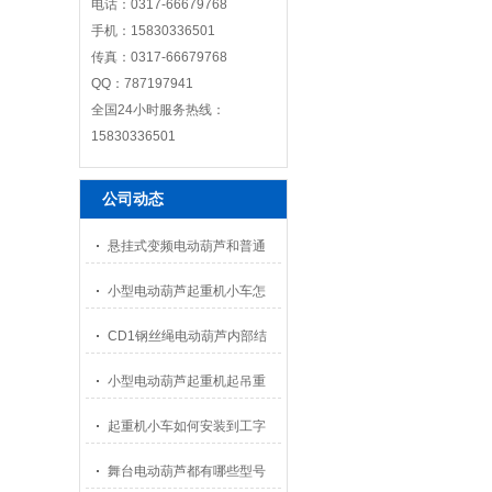
电话：0317-66679768
手机：15830336501
传真：0317-66679768
QQ：787197941
全国24小时服务热线：
15830336501
公司动态
悬挂式变频电动葫芦和普通
小型电动葫芦起重机小车怎
CD1钢丝绳电动葫芦内部结
小型电动葫芦起重机起吊重
起重机小车如何安装到工字
舞台电动葫芦都有哪些型号